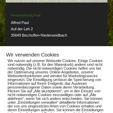
Ferienwohnung Paul
Alfred Paul
Auf der Leh 2
35649 Bischoffen-Niederweidbach
Telefon:
eMail:
Wir verwenden Cookies
+49 (0) 6444 1391
info@paul-niederweidbach.de
Wir nutzen auf unserer Webseite Cookies. Einige Cookies
sind notwendig (z.B. für den Warenkorb) andere sind nicht
notwendig. Die nicht-notwendigen Cookies helfen uns bei
der Optimierung unseres Online-Angebotes, unserer
Webseitenfunktionen und werden für Marketingzwecke
eingesetzt. Die Einwilligung umfasst die Speicherung von
Informationen auf Ihrem Endgerät, das Auslesen
personenbezogener Daten sowie deren Verarbeitung.
Klicken Sie auf „Alle akzeptieren“, um in den Einsatz von
Impressum
nicht notwendigen Cookies einzuwilligen oder auf „Alle
ablehnen“, wenn Sie sich anders entscheiden. Sie können
Datenschutzerklärung
unter „Einstellungen verwalten“ detaillierte Informationen
der von uns eingesetzten Arten von Cookies erhalten und
deren Einstellungen aufrufen. Sie können die Einstellungen
Dezidierter Bildnachweis