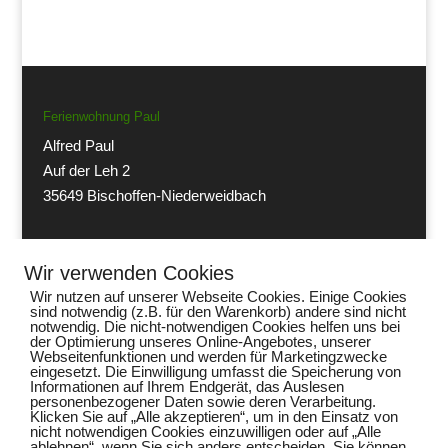
Ferienwohnung Paul
Alfred Paul
Auf der Leh 2
35649 Bischoffen-Niederweidbach
Telefon:
eMail:
Wir verwenden Cookies
+49 (0) 6444 1391
info@paul-niederweidbach.de
Wir nutzen auf unserer Webseite Cookies. Einige Cookies
sind notwendig (z.B. für den Warenkorb) andere sind nicht
notwendig. Die nicht-notwendigen Cookies helfen uns bei
der Optimierung unseres Online-Angebotes, unserer
Webseitenfunktionen und werden für Marketingzwecke
eingesetzt. Die Einwilligung umfasst die Speicherung von
Informationen auf Ihrem Endgerät, das Auslesen
personenbezogener Daten sowie deren Verarbeitung.
Klicken Sie auf „Alle akzeptieren“, um in den Einsatz von
Impressum
nicht notwendigen Cookies einzuwilligen oder auf „Alle
ablehnen“, wenn Sie sich anders entscheiden. Sie können